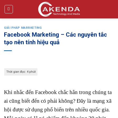
Bỏ
qua
nội
dung
GIẢI PHÁP MARRKETING
Facebook Marketing – Các nguyên tắc
tạo nên tính hiệu quả
Khi nhắc đến Facebook chắc hẳn trong chúng ta
ai cũng biết đến có phải không? Đây là mạng xã
hội được sử dụng phổ biến trên nhiều quốc gia.