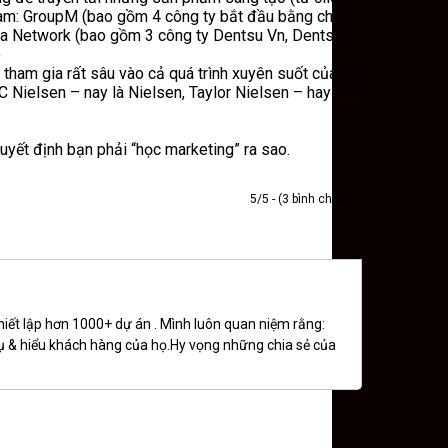
t Nam: GroupM (bao gồm 4 công ty bắt đầu bằng chữ
ia Network (bao gồm 3 công ty Dentsu Vn, Dentsu
)
g tham gia rất sâu vào cả quá trình xuyên suốt của 4P
 Nielsen – nay là Nielsen, Taylor Nielsen – hay còn
uyết định bạn phải “học marketing” ra sao.
5/5 - (3 bình chọn)
iết lập hơn 1000+ dự án . Mình luôn quan niệm rằng:
vụ & hiểu khách hàng của họ.Hy vọng những chia sẻ của