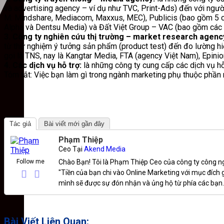
và advertising agency – ví dụ như TVC, Print-Ads) đến với ngườ
M: Mindshare, Mediacom, Maxxus, MEC), Publicis (bao gồm 5 cô
Alpha và Dentsu Media) và Đất Việt Group – VAC (bao gồm các
3. Công ty nghiên cứu thị trường – market research agenc
từ thử nghiệm ý tưởng sản phẩm (product test) đến đo lường hiệ
gọi là TNS, nay là Kangtar Media, FTA (agency Việt Nam), Epin
4. Các dịch vụ hỗ trợ:
là những công ty cung cấp các dịch vụ hỗ
Tóm tắt: Việc bạn làm gì trong ngành marketing phụ thuộc phần 
Tác giả
Bài viết mới gần đây
Phạm Thiệp
Ceo
Tại
Akend Media
Follow me
Chào Bạn! Tôi là Phạm Thiệp Ceo của công ty công ng
"Tiền của bạn chi vào Online Marketing với mục đích
mình sẽ được sự đón nhận và ủng hộ từ phía các bạn.
Bài Viết Liên Quan: