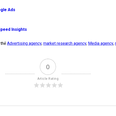
ogle Ads
eed ​​Insights
 thẻ
Advertising agency
,
market research agency
,
Media agency
,
0
Article Rating