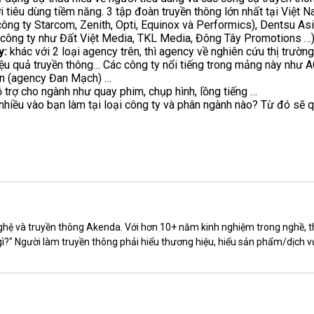
i tiêu dùng tiềm năng. 3 tập đoàn truyền thông lớn nhất tại Việ
ng ty Starcom, Zenith, Opti, Equinox và Performics), Dentsu As
 công ty như Đất Việt Media, TKL Media, Đông Tây Promotions …
y:
khác với 2 loại agency trên, thì agency về nghiên cứu thị trườn
u quả truyền thông… Các công ty nổi tiếng trong mảng này như AC
ion (agency Đan Mạch) …
 trợ cho ngành như quay phim, chụp hình, lồng tiếng …
nhiều vào bạn làm tại loại công ty và phân ngành nào? Từ đó sẽ q
hệ và truyền thông Akenda. Với hơn 10+ năm kinh nghiệm trong nghề, th
 gì?" Người làm truyền thông phải hiểu thương hiệu, hiểu sản phẩm/dịch 