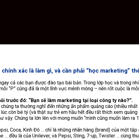
chính xác là làm gì, và cần phải “học marketing” th
 ngay cả các bạn được đào tạo bài bản. Trong lớp học và trong n
mỗi “P” cũng đã là một lĩnh vực mênh mông – nên rốt cuộc là mỗi 
 hỏi trước đó: “Bạn sẽ làm marketing tại loại công ty nào?”.
g – chúng ta thường nghĩ đến những ấn phẩm quảng cáo (nhiều nhất
c còn bé tý (và thật sự trẻ em hầu hết đều rất thích xem quảng 
 như vậy. Chúng ta lớn lên với mong muốn “mình cũng muốn làm ra 
epsi, Coca, Kinh Đô … chỉ là những nhãn hàng (brand) của một tập
ine … đều là của Unilever, và Pepsi, Sting, 7-up, Twister … cùng t