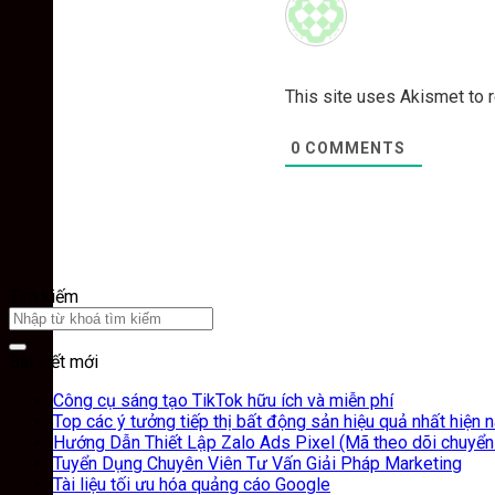
This site uses Akismet to
0
COMMENTS
Tìm kiếm
Bài viết mới
Công cụ sáng tạo TikTok hữu ích và miễn phí
Top các ý tưởng tiếp thị bất động sản hiệu quả nhất hiện 
Hướng Dẫn Thiết Lập Zalo Ads Pixel (Mã theo dõi chuyển
Tuyển Dụng Chuyên Viên Tư Vấn Giải Pháp Marketing
Tài liệu tối ưu hóa quảng cáo Google