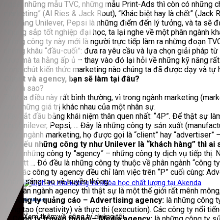
ngoài những mẫu TVC, những mẫu Print-Ads thì còn có những chi
marketing” (Al Ries & Jack Rout), “Khác biệt hay là chết” (Jack R
nhủ rằng Unilever, Pepsi là những điểm đến lý tưởng, và ta sẽ
Nhưng sắp tốt nghiệp đại học, ta lại nghe về một phân ngành khá
những công ty này mới là người trực tiếp làm ra những đoạn TV
những khâu “đầu-cuối”: đưa ra yêu cầu và lựa chọn giải pháp từ
lược mà ta hằng ấp ủ – thay vào đó lại hỏi về những kỹ năng rất
trọng chút kiến thức marketing nào chúng ta đã được dạy và tự 
Client và agency, bạn sẽ làm tại đâu?
Vậy là sao?
Thật ra điều này rất bình thường, vì trong ngành marketing (mar
cao những giá trị khác nhau của một nhân sự.
Hãy bắt đầu bằng khái niệm thân quen nhất: “4P”. Để thật sự là
như Unilever, Pepsi, … Đây là những công ty sản xuất (manufac
trong ngành marketing, họ được gọi là “client” hay “advertiser” 
Vậy nếu những công ty như Unilever là “khách hàng” thì ai 
Đó là những công ty “agency” – những công ty dịch vụ tiếp thị. 
Burnett … Đó đều là những công ty thuộc về phân ngành “công ty 
như các công ty agency đều chỉ làm việc trên “P” cuối cùng: Ad
phẩm sáng tạo và truyền thông.
Về phân ngành agency thì thật sự là một thế giới rất mênh mông
1. Công ty quảng cáo – Advertising agency:
là những công ty
Về Akenda
sáng tạo (creativity) và thực thi (execution). Các công ty nổi 
Xem thêm về công ty chúng tôi
2. Công ty truyền thông – Media agency:
là những công ty sử