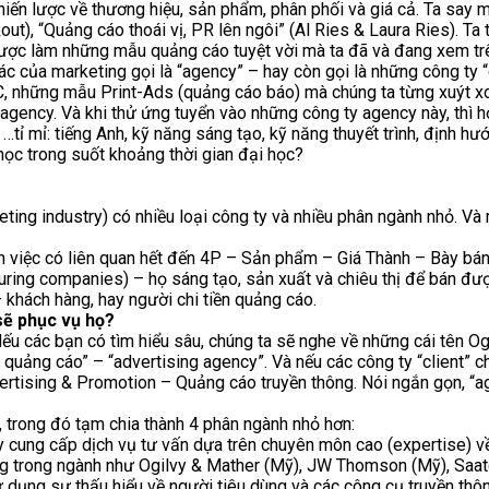
ến lược về thương hiệu, sản phẩm, phân phối và giá cả. Ta say 
out), “Quảng cáo thoái vị, PR lên ngôi” (Al Ries & Laura Ries). Ta 
 được làm những mẫu quảng cáo tuyệt vời mà ta đã và đang xem tr
c của marketing gọi là “agency” – hay còn gọi là những công ty “c
C, những mẫu Print-Ads (quảng cáo báo) mà chúng ta từng xuýt xo
 agency. Và khi thử ứng tuyển vào những công ty agency này, thì 
 …tỉ mỉ: tiếng Anh, kỹ năng sáng tạo, kỹ năng thuyết trình, định 
học trong suốt khoảng thời gian đại học?
keting industry) có nhiều loại công ty và nhiều phân ngành nhỏ. V
m việc có liên quan hết đến 4P – Sản phẩm – Giá Thành – Bày bán 
turing companies) – họ sáng tạo, sản xuất và chiêu thị để bán đ
– khách hàng, hay người chi tiền quảng cáo.
sẽ phục vụ họ?
Nếu các bạn có tìm hiểu sâu, chúng ta sẽ nghe về những cái tên O
quảng cáo” – “advertising agency”. Và nếu các công ty “client” c
vertising & Promotion – Quảng cáo truyền thông. Nói ngắn gọn, “
, trong đó tạm chia thành 4 phân ngành nhỏ hơn:
 cung cấp dịch vụ tư vấn dựa trên chuyên môn cao (expertise) về
tiếng trong ngành như Ogilvy & Mather (Mỹ), JW Thomson (Mỹ), Saat
 dụng sự thấu hiểu về người tiêu dùng và các công cụ truyền thôn