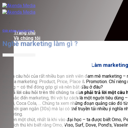
Bỏ
qua
nội
dung
Giải pháp marrketing
Trang chủ
Về chúng tôi
Nghề marketing làm gì ?
Làm marketing 
Đây là câu hỏi của rất nhiều bạn sinh viên đam mê marketing –
4P của marketing: Product, Price, Place & Promotion. Chỉ riêng 
trường – có thể đóng góp gì và nên bắt đầu ở đâu?
Để trả lời câu hỏi trên thì chúng ta cần phải trả lời một câu
Khi nhắc đến marketing, thì với tư cách là một người tiêu dùn
Pepsi, Coca Cola, … Chúng ta xem những đoạn quảng cáo đó từ lú
một thời gian ngắn (30s) mà lại có thể truyền tải nhiều ý nghĩa
marketing.
Lớn lên một chút, nhất là khi vào đại học – ta được biết Omo, P
lên thích thú khi biết rằng Omo, Viso, Surf, Dove, Pond’s, Vasel