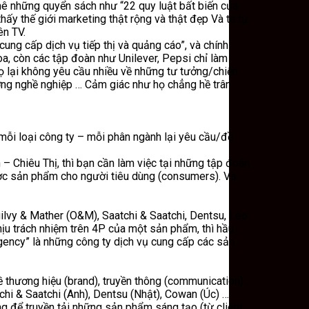
mê những quyển sách như “22 quy luật bất biến của
thấy thế giới marketing thật rộng và thật đẹp Và ta tự
ên TV.
ung cấp dịch vụ tiếp thị và quảng cáo”, và chính
a, còn các tập đoàn như Unilever, Pepsi chỉ làm
họ lại không yêu cầu nhiều về những tư tưởng/chiến
hướng nghề nghiệp … Cảm giác như họ chẳng hề trân
à mỗi loại công ty – mỗi phân ngành lại yêu cầu/đề
– Chiêu Thị, thì bạn cần làm việc tại những tập đoàn
ược sản phẩm cho người tiêu dùng (consumers). Và
gilvy & Mather (O&M), Saatchi & Saatchi, Dentsu, Leo
hịu trách nhiệm trên 4P của một sản phẩm, thì hầu
agency” là những công ty dịch vụ cung cấp các sản
 thương hiệu (brand), truyền thông (communication) ,
chi & Saatchi (Anh), Dentsu (Nhật), Cowan (Úc) …
g để truyền tải những sản phẩm sáng tạo (từ client