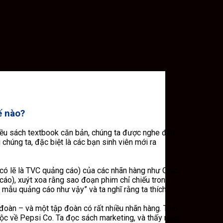
ế nào?
hiều sách textbook căn bản, chúng ta được nghe đến
chúng ta, đặc biệt là các bạn sinh viên mới ra
 có lẽ là TVC quảng cáo) của các nhãn hàng như Omo,
cáo), xuýt xoa rằng sao đoạn phim chỉ chiếu trong
1 mẫu quảng cáo như vậy” và ta nghĩ rằng ta thích
 đoàn – và một tập đoàn có rất nhiều nhãn hàng. Ta ồ
huộc về Pepsi Co. Ta đọc sách marketing, và thấy rằng