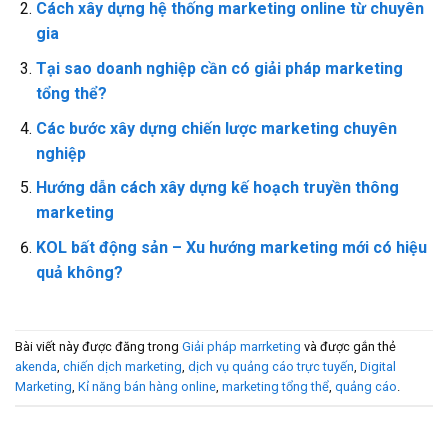
Cách xây dựng hệ thống marketing online từ chuyên
gia
Tại sao doanh nghiệp cần có giải pháp marketing
tổng thể?
Các bước xây dựng chiến lược marketing chuyên
nghiệp
Hướng dẫn cách xây dựng kế hoạch truyền thông
marketing
KOL bất động sản – Xu hướng marketing mới có hiệu
quả không?
Bài viết này được đăng trong
Giải pháp marrketing
và được gắn thẻ
akenda
,
chiến dịch marketing
,
dịch vụ quảng cáo trực tuyến
,
Digital
Marketing
,
Kỉ năng bán hàng online
,
marketing tổng thể
,
quảng cáo
.