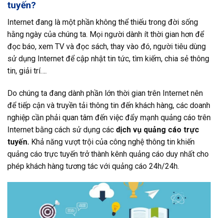
tuyến?
Internet đang là một phần không thể thiếu trong đời sống
hằng ngày của chúng ta. Mọi người dành ít thời gian hơn để
đọc báo, xem TV và đọc sách, thay vào đó, người tiêu dùng
sử dụng Internet để cập nhật tin tức, tìm kiếm, chia sẻ thông
tin, giải trí….
Do chúng ta đang dành phần lớn thời gian trên Internet nên
để tiếp cận và truyền tải thông tin đến khách hàng, các doanh
nghiệp cần phải quan tâm đến việc đẩy mạnh quảng cáo trên
Internet bằng cách sử dụng các
dịch vụ quảng cáo trực
tuyến.
Khả năng vượt trội của công nghệ thông tin khiến
quảng cáo trực tuyến trở thành kênh quảng cáo duy nhất cho
phép khách hàng tương tác với quảng cáo 24h/24h.