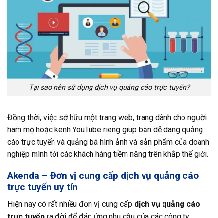
Tại sao nên sử dụng dịch vụ quảng cáo trực tuyến?
Đồng thời, việc sở hữu một trang web, trang dành cho người
hâm mộ hoặc kênh YouTube riêng giúp bạn dễ dàng quảng
cáo trực tuyến và quảng bá hình ảnh và sản phẩm của doanh
nghiệp mình tới các khách hàng tiềm năng trên khắp thế giới.
Akenda – Đơn vị cung cấp dịch vụ quảng cáo
trực tuyến uy tín
Hiện nay có rất nhiều đơn vị cung cấp
dịch vụ quảng cáo
trực tuyến
ra đời để đáp ứng nhu cầu của các công ty,