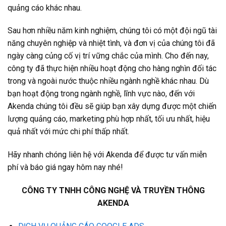
quảng cáo khác nhau.
Sau hơn nhiều năm kinh nghiệm, chúng tôi có một đội ngũ tài
năng chuyên nghiệp và nhiệt tình, và đơn vị của chúng tôi đã
ngày càng củng cố vị trí vững chắc của mình. Cho đến nay,
công ty đã thực hiện nhiều hoạt động cho hàng nghìn đối tác
trong và ngoài nước thuộc nhiều ngành nghề khác nhau. Dù
bạn hoạt động trong ngành nghề, lĩnh vực nào, đến với
Akenda chúng tôi đều sẽ giúp bạn xây dựng được một chiến
lượng quảng cáo, marketing phù hợp nhất, tối ưu nhất, hiệu
quả nhất với mức chi phí thấp nhất.
Hãy nhanh chóng liên hệ với Akenda để được tư vấn miễn
phí và báo giá ngay hôm nay nhé!
CÔNG TY TNHH CÔNG NGHỆ VÀ TRUYỀN THÔNG
AKENDA