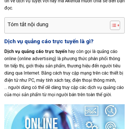
tin về dịch vụ tuyệt vời này mà Akenda muốn chia sẻ đến bạn
đọc.
Tóm tắt nội dung
Dịch vụ quảng cáo trực tuyến là gì?
Dịch vụ quảng cáo trực tuyến
hay còn gọi là quảng cáo
online (online advertising) là phương thức phân phối thông
tin tiếp thị, giới thiệu sản phẩm, thương hiệu đến người tiêu
dùng qua Internet. Bằng cách truy cập mạng trên các thiết bị
điện tử như PC, máy tính xách tay, điện thoại thông minh,
… người dùng có thể dễ dàng truy cập các dịch vụ quảng cáo
của mọi sản phẩm từ mọi người bán trên toàn thế giời.