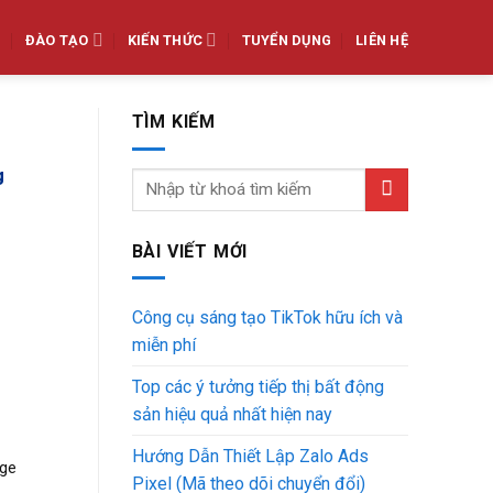
ĐÀO TẠO
KIẾN THỨC
TUYỂN DỤNG
LIÊN HỆ
TÌM KIẾM
g
BÀI VIẾT MỚI
Công cụ sáng tạo TikTok hữu ích và
miễn phí
Top các ý tưởng tiếp thị bất động
sản hiệu quả nhất hiện nay
Hướng Dẫn Thiết Lập Zalo Ads
age
Pixel (Mã theo dõi chuyển đổi)