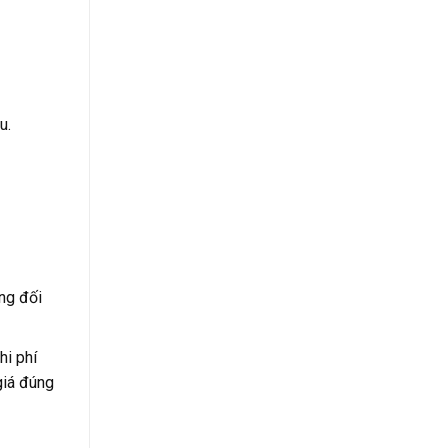
u.
ớng đối
hi phí
giá đúng