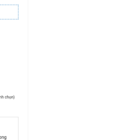
ình chọn)
rong