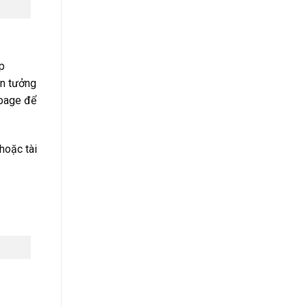
ập
in tưởng
npage để
hoặc tài