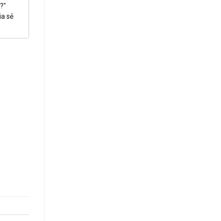
?"
ia sẻ