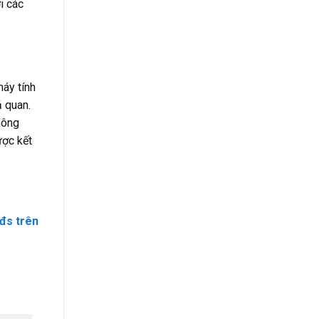
i các
áy tính
ả quan.
hông
ược kết
đs trên