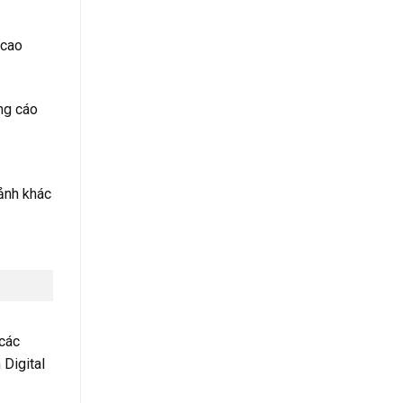
 cao
ng cáo
ảnh khác
 các
 Digital