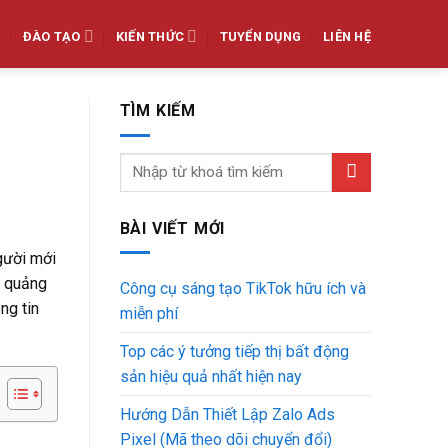
ĐÀO TẠO
KIẾN THỨC
TUYỂN DỤNG
LIÊN HỆ
TÌM KIẾM
BÀI VIẾT MỚI
gười mới
h quảng
Công cụ sáng tạo TikTok hữu ích và
ng tin
miễn phí
Top các ý tưởng tiếp thị bất động
sản hiệu quả nhất hiện nay
Hướng Dẫn Thiết Lập Zalo Ads
Pixel (Mã theo dõi chuyển đổi)