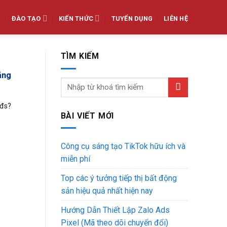
ĐÀO TẠO
KIẾN THỨC
TUYỂN DỤNG
LIÊN HỆ
TÌM KIẾM
ăng
bđs?
BÀI VIẾT MỚI
Công cụ sáng tạo TikTok hữu ích và
miễn phí
Top các ý tưởng tiếp thị bất động
sản hiệu quả nhất hiện nay
Hướng Dẫn Thiết Lập Zalo Ads
Pixel (Mã theo dõi chuyển đổi)