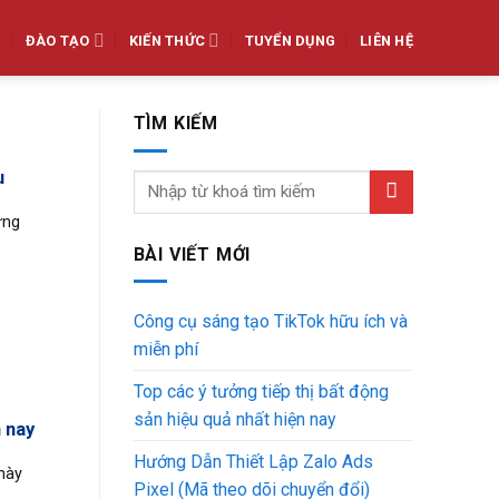
ĐÀO TẠO
KIẾN THỨC
TUYỂN DỤNG
LIÊN HỆ
TÌM KIẾM
u
ững
BÀI VIẾT MỚI
Công cụ sáng tạo TikTok hữu ích và
miễn phí
Top các ý tưởng tiếp thị bất động
sản hiệu quả nhất hiện nay
 nay
Hướng Dẫn Thiết Lập Zalo Ads
 này
Pixel (Mã theo dõi chuyển đổi)