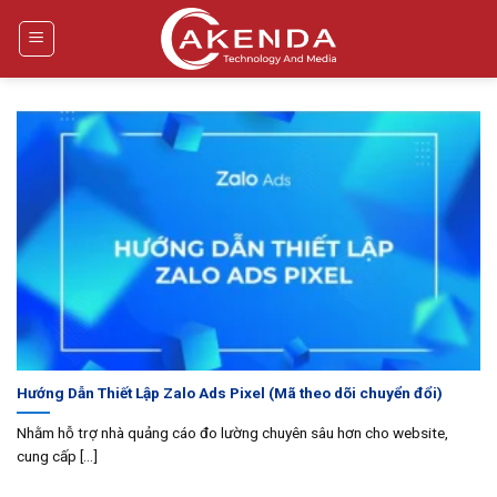
Bỏ
qua
nội
dung
Hướng Dẫn Thiết Lập Zalo Ads Pixel (Mã theo dõi chuyển đổi)
Nhằm hỗ trợ nhà quảng cáo đo lường chuyên sâu hơn cho website,
cung cấp [...]