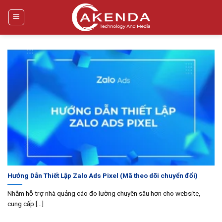
Bỏ
qua
nội
dung
Hướng Dẫn Thiết Lập Zalo Ads Pixel (Mã theo dõi chuyển đổi)
Nhằm hỗ trợ nhà quảng cáo đo lường chuyên sâu hơn cho website,
cung cấp [...]