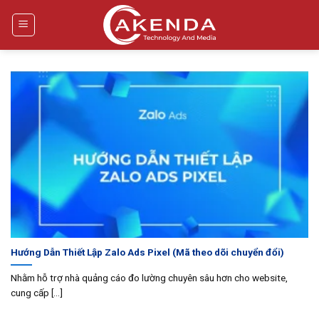
Bỏ
qua
nội
dung
Hướng Dẫn Thiết Lập Zalo Ads Pixel (Mã theo dõi chuyển đổi)
Nhằm hỗ trợ nhà quảng cáo đo lường chuyên sâu hơn cho website,
cung cấp [...]